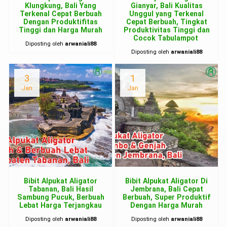
Klungkung, Bali Yang
Gianyar, Bali Kualitas
Terkenal Cepat Berbuah
Unggul yang Terkenal
Dengan Produktifitas
Cepat Berbuah, Tingkat
Tinggi dan Harga Murah
Produktivitas Tinggi dan
Cocok Tabulampot
Diposting oleh
arwaniali88
Diposting oleh
arwaniali88
3
1
Jan
Jan
Bibit Alpukat Aligator
Bibit Alpukat Aligator Di
Tabanan, Bali Hasil
Jembrana, Bali Cepat
Sambung Pucuk, Berbuah
Berbuah, Super Produktif
Lebat Harga Terjangkau
Dengan Harga Murah
Diposting oleh
arwaniali88
Diposting oleh
arwaniali88