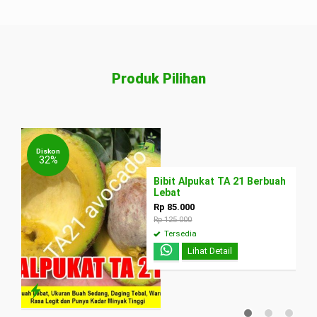
Produk Pilihan
Diskon
32%
Bibit Alpukat TA 21 Berbuah
Lebat
D
Rp 85.000
Rp 125.000
Tersedia
Lihat Detail