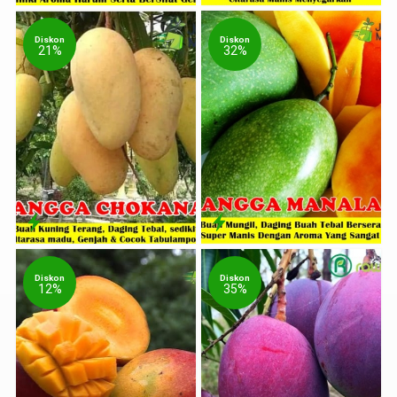
Diskon
Diskon
21%
32%
Diskon
Diskon
12%
35%