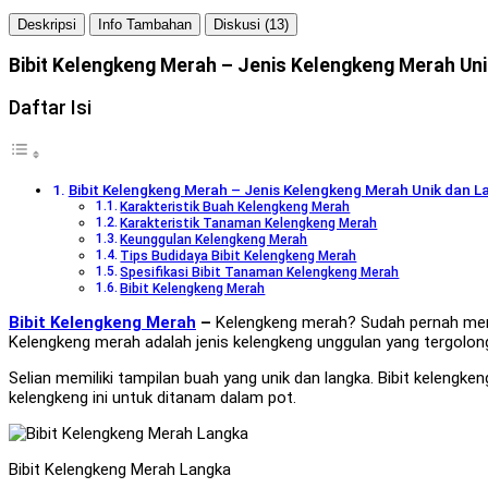
Deskripsi
Info Tambahan
Diskusi (13)
Bibit Kelengkeng Merah – Jenis Kelengkeng Merah Un
Daftar Isi
Bibit Kelengkeng Merah – Jenis Kelengkeng Merah Unik dan
Karakteristik Buah Kelengkeng Merah
Karakteristik Tanaman Kelengkeng Merah
Keunggulan Kelengkeng Merah
Tips Budidaya Bibit Kelengkeng Merah
Spesifikasi Bibit Tanaman Kelengkeng Merah
Bibit Kelengkeng Merah
Bibit Kelengkeng Merah
–
Kelengkeng merah? Sudah pernah menco
Kelengkeng merah adalah jenis kelengkeng unggulan yang tergolong 
Selian memiliki tampilan buah yang unik dan langka. Bibit kelengk
kelengkeng ini untuk ditanam dalam pot.
Bibit Kelengkeng Merah Langka