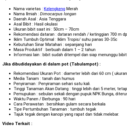
Nama varietas :
Kelengkeng
Merah
Nama Ilmiah :
Dimocarpus longan
Daerah Asal : Asia Tenggara
Asal Bibit : Hasil okulasi
Ukuran bibit saat ini : 50cm – 70cm
Rekomendasi dataran : dataran rendah / ketinggian 700 m dp
Iklim Tumbuh Optimal : Iklim Tropis/ suhu panas 30-35c
Kebutuhan Sinar Matahari : sepanjang hari
Masa Produktif : berbuah dalam 1 – 2 tahun
Informasi lain : bibit sudah ditempel dan siap menunggu bib
Jika dibudidayakan di dalam pot (Tabulampot) :
Rekomendasi Ukuran Pot : diameter lebih dari 60 cm ( ukuran
Media Tanam : tanah dan humus
Penyiraman : Penyiraman sehari satu kali.
Tinggi Tanaman Akan Datang : tinggi lebih dari 5 meter, tet
Pemupukan : sebulan sekali dengan pupuk NPK Bunga, diter
Waktu Panen / Berbunga : 90 hari
Cara Perawatan : bersihkan gulam secara berkala
Tipe Pertumbuhan Tanaman : tumbuh tegak
Tajuk tegak dengan kanopi yang rapat dan tidak melebar.
Video Terkait :