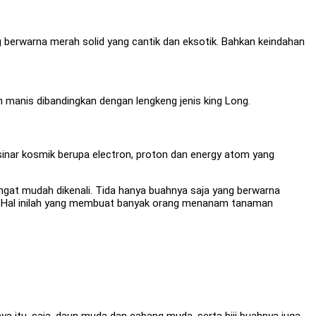
 berwarna merah solid yang cantik dan eksotik. Bahkan keindahan
 manis dibandingkan dengan lengkeng jenis king Long.
 sinar kosmik berupa electron, proton dan energy atom yang
angat mudah dikenali. Tida hanya buahnya saja yang berwarna
an. Hal inilah yang membuat banyak orang menanam tanaman
a itu, saja, daun muda dan cabang muda, serta biji buahnya juga