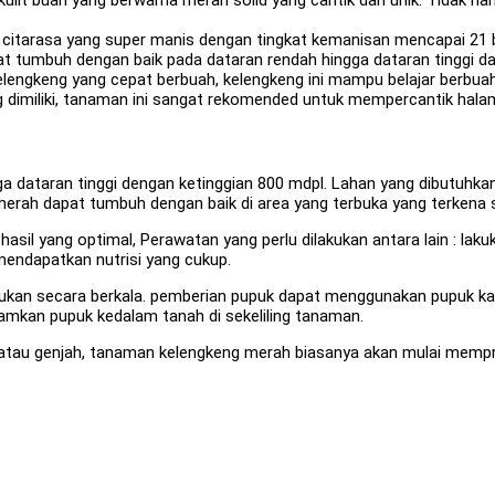
citarasa yang super manis dengan tingkat kemanisan mencapai 21 b
tumbuh dengan baik pada dataran rendah hingga dataran tinggi dan 
engkeng yang cepat berbuah, kelengkeng ini mampu belajar berbuah
 dimiliki, tanaman ini sangat rekomended untuk mempercantik hal
ga dataran tinggi dengan ketinggian 800 mdpl. Lahan yang dibutuhka
 merah dapat tumbuh dengan baik di area yang terbuka yang terkena 
l yang optimal, Perawatan yang perlu dilakukan antara lain : lakuk
mendapatkan nutrisi yang cukup.
ukan secara berkala. pemberian pupuk dapat menggunakan pupuk kan
mkan pupuk kedalam tanah di sekeliling tanaman.
 atau genjah, tanaman kelengkeng merah biasanya akan mulai memp