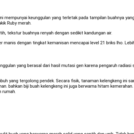
ni mempunyai keunggulan yang terletak pada tampilan buahnya yang
akik Ruby merah.
h, tekstur buahnya renyah dengan sedikit kandungan air.
manis dengan tingkat kemanisan mencapai level 21 briks lho. Lebih
nggulan yang berasal dari hasil mutasi gen karena pengaruh radiasi
tubuh yang tergolong pendek. Secara fisik, tanaman kelengkeng ini s
ahan. bahkan biji buah kelengkeng ini juga berwarna hitam kemerah
n rumah.
it buah yang berwarna merah solid yang cantik dan unik. Tidak hany