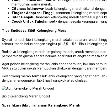
mempunyai warna merah.
Citarasa Istimewa-
buah kelengkeng merah dikenal dengan 
Tingkat Adaptasi Tinggi-
tanaman kelengkeng merah dapat 
Sifat Genjah-
tanaman kelengkeng merah termasuk jenis kel
Cocok Untuk Tabulampot-
dengan segala keunggulan yang
Tips Budidaya Bibit Kelengkeng Merah
Syarat tumbuh bibit kelengkeng merah adalah dataran rendah hing
tekstur tanah halus dengan tingkat pH 5,5 – 5,6. Bibit kelengkeng
Budidaya kelengkeng merah tergolong mudah, untuk mendapatkan hasi
pembersihan gulma secara berkala agar bibit kelengkeng matalad 
Agar pohon kelengkeng merah lebih cepat berbuah, lakukan pemup
NPK satu bulan sekali. Pemupukan dilakukan dengan cara membena
Kelengkeng merah termasuk jenis kelengkeng yang cepat berbuah
dengan menggunakan bibit hasil cangkok atau okulasi.
Bibit Kelengkeng Merah Unggul
Spesifikasi Bibit Tanaman Kelengkeng Merah