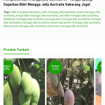
Dapatkan Bibit Mangga Jelly Australia Sekarang Juga!.
Tags:
bibit mangga introduksi
,
bibit mangga jelly australia
,
buah mangga jelly
australia
,
harga bibit mangga jelly australia
,
jual bibit mangga jelly australia
,
kelebihan mangga jelly australia
,
keunggulan mangga jelly australia
,
mangga
jelly australia
,
mangga jelly australia dalam pot
,
pohon mangga jelly australia
,
tabulampot mangga jelly australia
,
tanaman mangga jelly australia
Produk Terkait
Diskon
Diskon
51%
40%