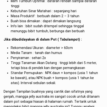
Iklim Tumbuh Optimal : dataran rendah sampai dataran
tinggi
Kebutuhan Sinar Matahari : sepanjang hari
Masa Produktif : berbuah dalam 2 – 3 tahun
Buah bisa dimakan : dapat dimakan langsung
Info lain : bibit sudah ditempel sehingga tinggal
menunggu bibit tumbuh, berbunga dan berbuah
Jika dibudidayakan di dalam Pot ( Tabulampot) :
Rekomendasi Ukuran : diameter > 60cm
Media Tanam : tanah dan humus
Penyiraman : sehari 2x
Tinggi Tanaman Akan Datang : tinggi lebih dari 5 meter,
tetapi bisa di pendek kan dengan pemangkasan
Standar Pemupukan : NPK daun + kompos (usia 1 tahun
ke bawah), atau NPK buah + kompos (usia 1 tahun ke
atas). Interval sebulan sekali.
Dengan Tampilan buahnya yang cantik dan sifatnya yang
genjah, mangga jelly australia ini sangat cocok untuk ditanam
dalam pot sebagai hiasan di halaman rumah. Tertarik untuk
mengoleksi bibit mangga jelly australia ini? Tunggu apalagi