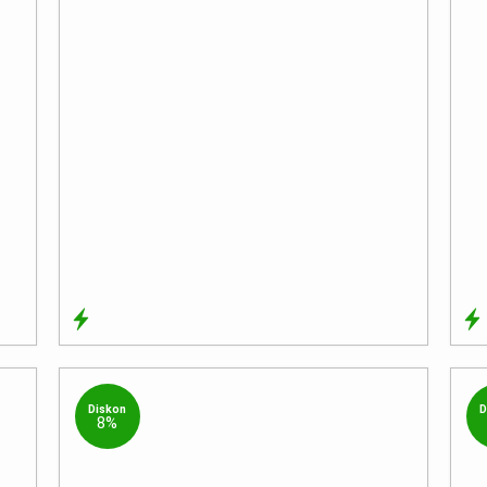
Diskon
D
8%