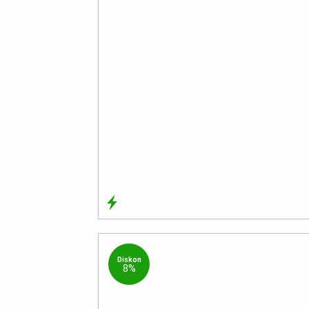
Diskon
8%