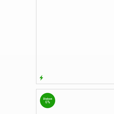
Diskon
6%