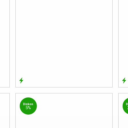
Diskon
D
5%