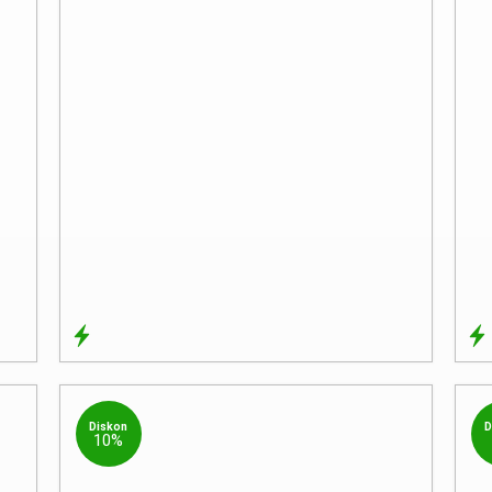
Diskon
D
10%