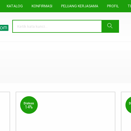
KATALOG
KONFIRMASI
PELUANG KERJASAMA
PROFIL
T
Diskon
D
14%