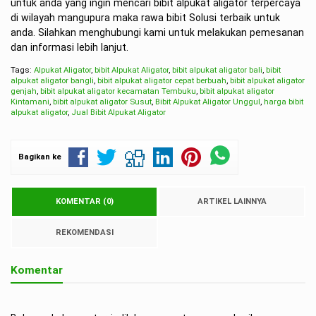
untuk anda yang ingin mencari bibit alpukat aligator terpercaya
di wilayah mangupura maka rawa bibit Solusi terbaik untuk
anda. Silahkan menghubungi kami untuk melakukan pemesanan
dan informasi lebih lanjut.
Tags:
Alpukat Aligator
,
bibit Alpukat Aligator
,
bibit alpukat aligator bali
,
bibit
alpukat aligator bangli
,
bibit alpukat aligator cepat berbuah
,
bibit alpukat aligator
genjah
,
bibit alpukat aligator kecamatan Tembuku
,
bibit alpukat aligator
Kintamani
,
bibit alpukat aligator Susut
,
Bibit Alpukat Aligator Unggul
,
harga bibit
alpukat aligator
,
Jual Bibit Alpukat Aligator
Bagikan ke
KOMENTAR (0)
ARTIKEL LAINNYA
REKOMENDASI
Komentar