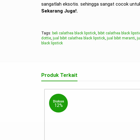
sangatlah eksotis. sehingga sangat cocok untu
Sekarang Juga!.
Tags:
beli calathea black lipstick
,
bibit calathea black lipsti
dottie
,
jual bibit calathea black lipstick
,
jual bibit meranti
,
j
black lipstick
Produk Terkait
Diskon
12%