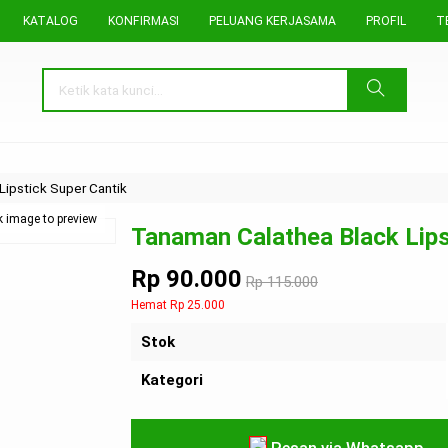
KATALOG
KONFIRMASI
PELUANG KERJASAMA
PROFIL
T
Lipstick Super Cantik
k image to preview
Tanaman Calathea Black Lips
Rp 90.000
Rp 115.000
Hemat Rp 25.000
Stok
Kategori