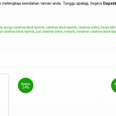
k melengkapi keindahan taman anda. Tunggu apalagi, Segera
Dapatk
ck
,
bunga calathea black lipstick
,
calathea black lipstick
,
calathea dottie
,
harga bibi
ual calathea black lipstick
,
jual calathea dottie
,
meranti
,
tanaman calathea black lips
Diskon
Disko
24%
16%