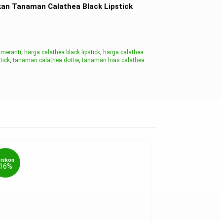
an Tanaman Calathea Black Lipstick
t meranti
,
harga calathea black lipstick
,
harga calathea
tick
,
tanaman calathea dottie
,
tanaman hias calathea
n
Diskon
17%