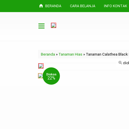
BERANDA
CARA BELANJA
INFO KONTAK
Beranda
»
Tanaman Hias
»
Tanaman Calathea Black 
clic
Diskon
22%