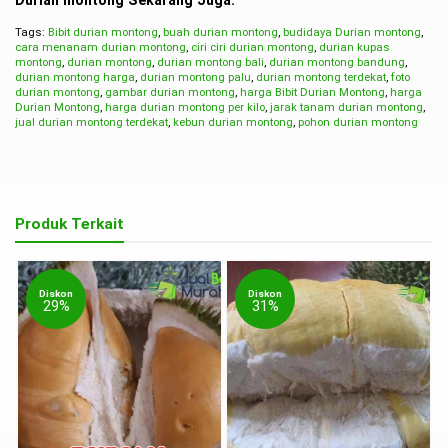
Durian montong Sekarang Juga.
Tags:
Bibit durian montong
,
buah durian montong
,
budidaya Durian montong
,
cara menanam durian montong
,
ciri ciri durian montong
,
durian kupas
montong
,
durian montong
,
durian montong bali
,
durian montong bandung
,
durian montong harga
,
durian montong palu
,
durian montong terdekat
,
foto
durian montong
,
gambar durian montong
,
harga Bibit Durian Montong
,
harga
Durian Montong
,
harga durian montong per kilo
,
jarak tanam durian montong
,
jual durian montong terdekat
,
kebun durian montong
,
pohon durian montong
Produk Terkait
Diskon
Diskon
29%
31%