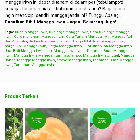
mangga iriwn ini dapat ditanam di dalam pot (tabulampot)
sebagai tanaman hias di halaman rumah anda? Bagaimana
Ingin mencicipi sendiri mangga janda ini? Tunggu Apalagi,
Dapatkan Bibit Mangga Irwin Unggul Sekarang Juga!.
Tags:
Buah Mangga Irwin
,
Budidaya Mangga Irwin
,
Cara Budidaya Mangga
Irwin
,
Cara menanam Mangga Irwin
,
Cara Tanam Mangga Irwin Mangga Asli
dari Australia
,
diskon bibit mangga irwin
,
harga Bibit Buah Mangga Irwin
,
harga Bibit Mangga Irwin
,
Harga Mangga Irwin
,
Jual Bibit buah Mangga Irwin
,
Jual Bibit Mangga Irwin
,
Jual Mangga Irwin
,
Jual Tanaman Buah Mangga
Irwin
,
Mangga Irwin
,
Mangga Irwin Tabulampot
,
Mangga Irwin Unggul
,
Mangga
Janda
,
Mangga Mangga Irwin
,
promo mangga irwin
,
Tanaman Buah Mangga
Irwin
,
Tanaman Mangga Irwin
Produk Terkait
Diskon
Diskon
12%
40%