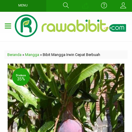
MENU
Beranda
»
Mangga
»
Bibit Mangga Irwin Cepat Berbuah
Diskon
35%