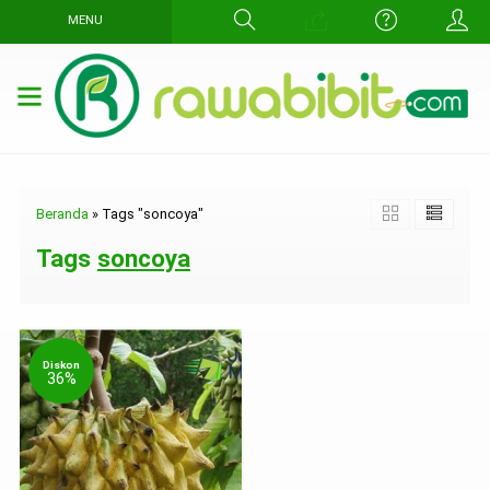
MENU
Beranda
»
Tags "soncoya"
Tags
soncoya
Diskon
36%