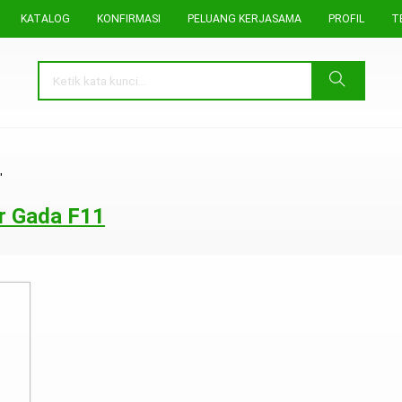
KATALOG
KONFIRMASI
PELUANG KERJASAMA
PROFIL
T
"
ar Gada F11