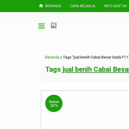
BERANDA
CARA BELANJA
INFO KONTAK
Beranda
»
Tags "jual benih Cabai Besar Gada F11
Tags
jual benih Cabai Bes
Diskon
36%