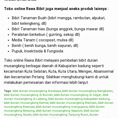
Toko online Rawa Bibit juga menjual aneka produk lainnya :
Bibit Tanaman Buah (bibit mangga, rambutan, alpukat,
bibit kelengkeng, dll)
Bibit Tanaman hias (bunga anggrek, bunga mawar dll)
Peralatan berkebun ( gunting, sekop dll)
Media Tanam ( cocopeat, mulsa dll)
Benih ( benih bunga, benih sayuran, dll)
Pupuk, Insektisida & Fungisida
Toko online Rawa Bibit melayani pembelian bibit durian
musangking berbagai daerah di Kabupaten badung seperti
kecamatan Kuta Selatan, Kuta, Kuta Utara, Mengwi, Abiansemal
dan kecamatan Petang. Silahkan menghubungi kami di untuk
melakukan pemesanan dan informasi lebih lanjut.
Tags:
bibit durian musangking Arosbaya
,
bibit durian musangking Bangkalan
,
bibit durian musangking di Burneh
,
bibit durian musangking di Geger.
,
bibit
durian musangking di Labang
,
bibit durian musangking kabupaten badung
,
bibit durian musangking Kamal
,
bibit durian musangking Klampis
,
bibit durian
musangking Kwanyar
,
bibit durian musangking mangupura
,
bibit durian
musangking Modung
,
bibit durian musangking Sepuluh
,
bibit durian
musangking Socah
,
bibit durian musangking Tanjung Bumi
,
durian