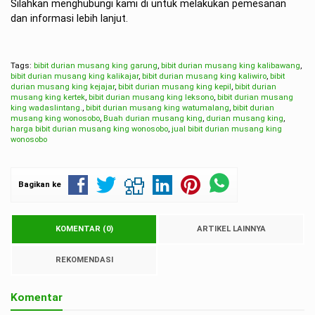
Silahkan menghubungi kami di untuk melakukan pemesanan
dan informasi lebih lanjut.
Tags:
bibit durian musang king garung
,
bibit durian musang king kalibawang
,
bibit durian musang king kalikajar
,
bibit durian musang king kaliwiro
,
bibit
durian musang king kejajar
,
bibit durian musang king kepil
,
bibit durian
musang king kertek
,
bibit durian musang king leksono
,
bibit durian musang
king wadaslintang.
,
bibit durian musang king watumalang
,
bibit durian
musang king wonosobo
,
Buah durian musang king
,
durian musang king
,
harga bibit durian musang king wonosobo
,
jual bibit durian musang king
wonosobo
Bagikan ke
KOMENTAR (0)
ARTIKEL LAINNYA
REKOMENDASI
Komentar