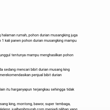
ng halaman rumah, pohon durian musangking juga
am 1 kali panen pohon durian musangking mampu
ang unggul tentunya mampu menghasilkan pohon
 anda sedang mencari bibit durian musang king
merekomendasikan penjual bibit durian
lain itu harganyapun terjangkau sehingga tidak
 musang king, montong, bawor, super tembaga,
uleleng, jualbenihmurah.com menjadi pilihan yang