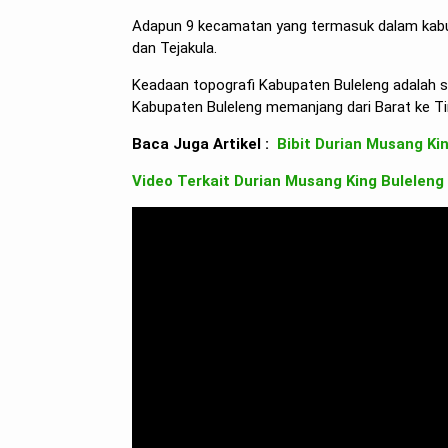
Adapun 9 kecamatan yang termasuk dalam kabupa
dan Tejakula.
Keadaan topografi Kabupaten Buleleng adalah s
Kabupaten Buleleng memanjang dari Barat ke Timu
Baca Juga Artikel :
Bibit Durian Musang Ki
Video Terkait Durian Musang King Buleleng