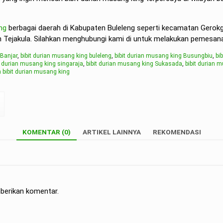
ng
berbagai daerah di Kabupaten Buleleng seperti kecamatan Gerokgak
ejakula. Silahkan menghubungi kami di untuk melakukan pemesanan 
 Banjar
,
bibit durian musang king buleleng
,
bibit durian musang king Busungbiu
,
bi
t durian musang king singaraja
,
bibit durian musang king Sukasada
,
bibit durian 
 bibit durian musang king
KOMENTAR (0)
ARTIKEL LAINNYA
REKOMENDASI
berikan komentar.