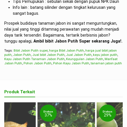
Tips Pemupukan : sebulan sekali dengan pupuk NPK Daun
Info lain : batang silinder dengan tingkat kelurusan yang
sangat bagus.
Prospek budidaya tanaman jabon ini sangat menguntungkan,
nilai jual yang tinggi ditamnag perawatan yang mudah menjadi
daya tarik tersendiri. Bagaimana, tertarik berbisnis jabon?
tunggu apalagi,
Ambil bibit Jabon Putih Super sekarang Juga!.
Tags:
Bibit Jabon Putih super
,
harga Bibit Jabon Putih
,
harga jual bibit jabon
putih
,
Jabon Putih
,
Jual bibit Jabon Putih
,
Jual Jabon Putih
,
kayu jabon putih
,
Kayu Jabon Putih Tanaman Jabon Putih
,
Keunggulan Jabon Putih
,
Manfaat
Jabon Putih
,
Pohon Jabon Putih
,
Pohon Kayu Jabon Putih
,
tanaman jabon putih
Produk Terkait
Diskon
Diskon
37%
29%