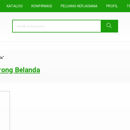
KATALOG
KONFIRMASI
PELUANG KERJASAMA
PROFIL
T
da"
rong Belanda