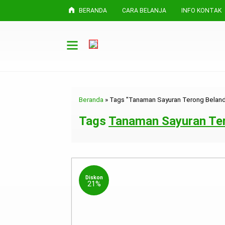
BERANDA
CARA BELANJA
INFO KONTAK
Beranda
»
Tags "Tanaman Sayuran Terong Belan
Tags
Tanaman Sayuran Te
Diskon
21%