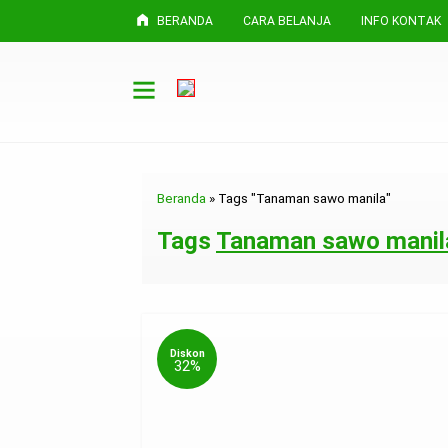
BERANDA
CARA BELANJA
INFO KONTAK
Beranda
»
Tags "Tanaman sawo manila"
Tags
Tanaman sawo manil
Diskon
32%