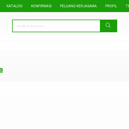
KATALOG
KONFIRMASI
PELUANG KERJASAMA
PROFIL
T
a