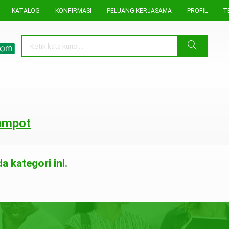
KATALOG
KONFIRMASI
PELUANG KERJASAMA
PROFIL
T
ampot
 kategori ini.