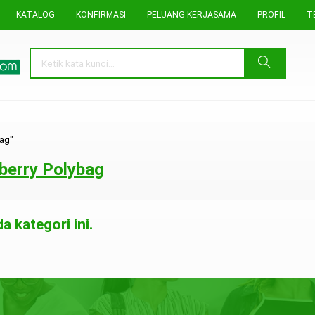
KATALOG
KONFIRMASI
PELUANG KERJASAMA
PROFIL
T
ag"
berry Polybag
 kategori ini.