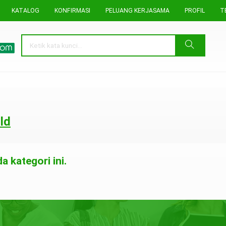
KATALOG
KONFIRMASI
PELUANG KERJASAMA
PROFIL
T
ld
 kategori ini.