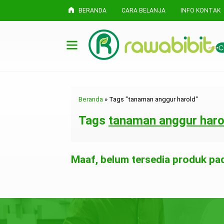
BERANDA
CARA BELANJA
INFO KONTAK
Beranda
»
Tags "tanaman anggur harold"
Tags
tanaman anggur haro
Maaf, belum tersedia produk pada