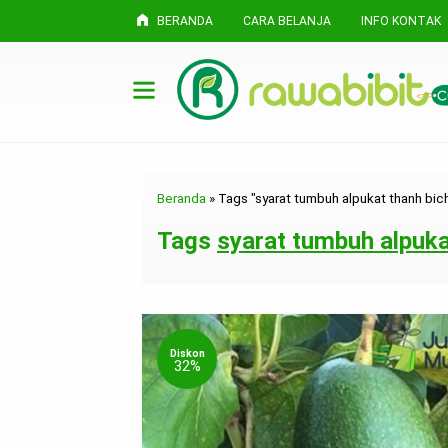
BERANDA
CARA BELANJA
INFO KONTAK
Beranda
»
Tags "syarat tumbuh alpukat thanh bic
Tags
syarat tumbuh alpuka
Diskon
32%