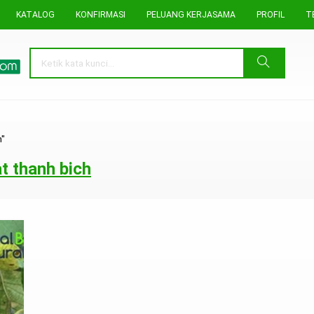
KATALOG
KONFIRMASI
PELUANG KERJASAMA
PROFIL
T
h"
t thanh bich