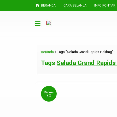
BERANDA
CARA BELANJA
INFO KONTAK
Beranda
»
Tags "Selada Grand Rapids Polibag"
Tags
Selada Grand Rapids
Diskon
3%