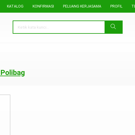
KATALOG
KONFIRMASI
PELUANG KERJASAMA
PROFIL
T
 Polibag