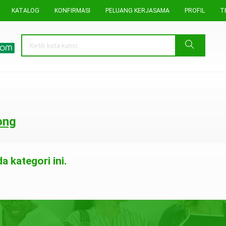
KATALOG
KONFIRMASI
PELUANG KERJASAMA
PROFIL
T
ong
 kategori ini.