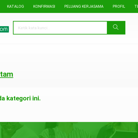
KATALOG
KONFIRMASI
PELUANG KERJASAMA
PROFIL
T
itam
 kategori ini.