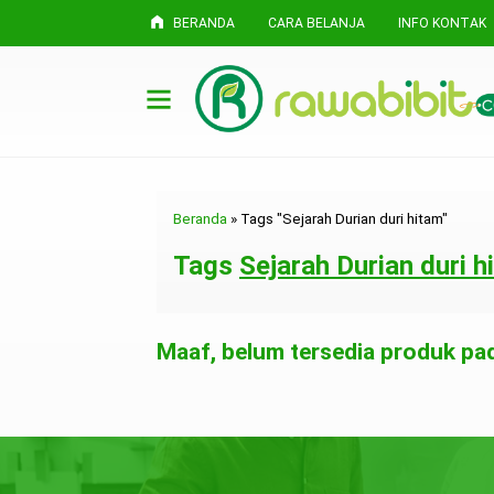
BERANDA
CARA BELANJA
INFO KONTAK
Beranda
»
Tags "Sejarah Durian duri hitam"
Tags
Sejarah Durian duri h
Maaf, belum tersedia produk pada