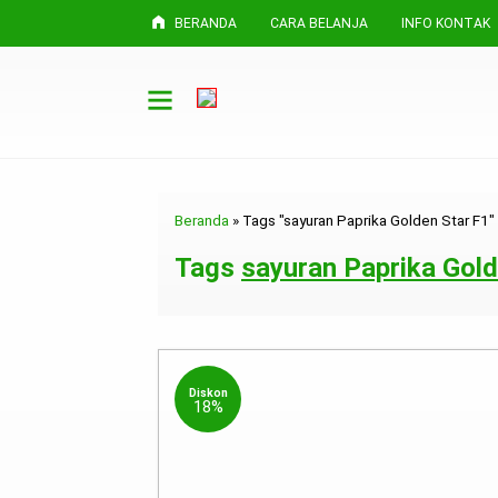
BERANDA
CARA BELANJA
INFO KONTAK
Beranda
»
Tags "sayuran Paprika Golden Star F1"
Tags
sayuran Paprika Gold
Diskon
18%