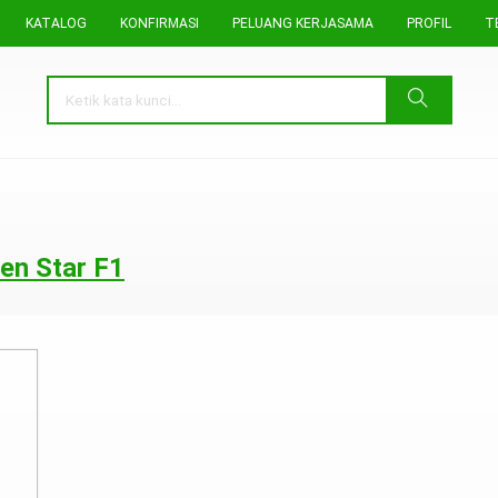
KATALOG
KONFIRMASI
PELUANG KERJASAMA
PROFIL
T
en Star F1