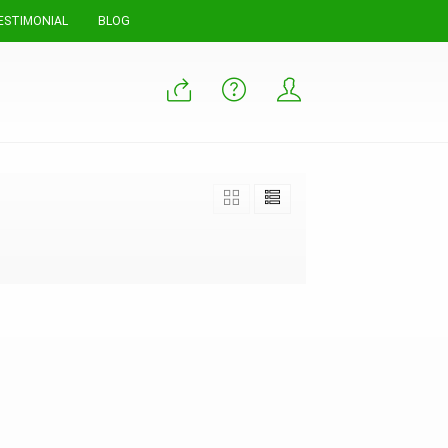
ESTIMONIAL
BLOG