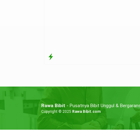
Rawa Bibit
- Pusatnya Bibit Unggul & Bergarans
Copyright © 2025
Rawa Bibit.com