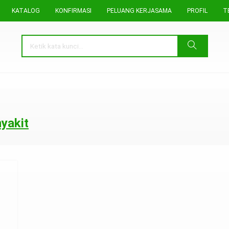
KATALOG
KONFIRMASI
PELUANG KERJASAMA
PROFIL
T
yakit