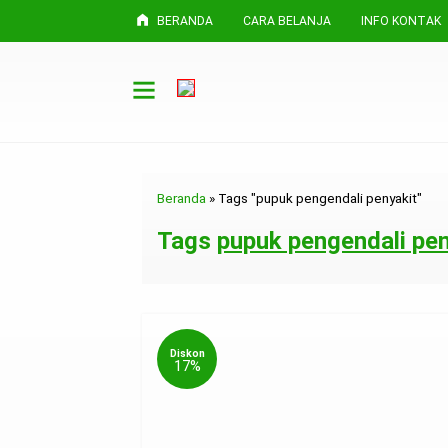
BERANDA
CARA BELANJA
INFO KONTAK
Beranda
»
Tags "pupuk pengendali penyakit"
Tags
pupuk pengendali pen
Diskon
17%