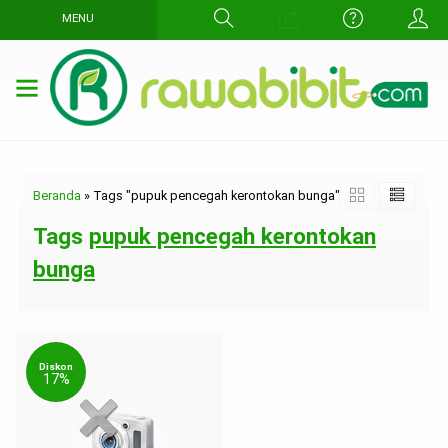
MENU
Beranda
»
Tags "pupuk pencegah kerontokan bunga"
Tags
pupuk pencegah kerontokan
bunga
Diskon
17%