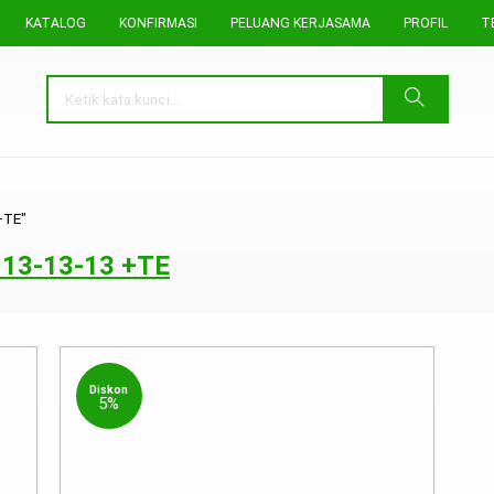
KATALOG
KONFIRMASI
PELUANG KERJASAMA
PROFIL
T
+TE"
 13-13-13 +TE
Diskon
5%