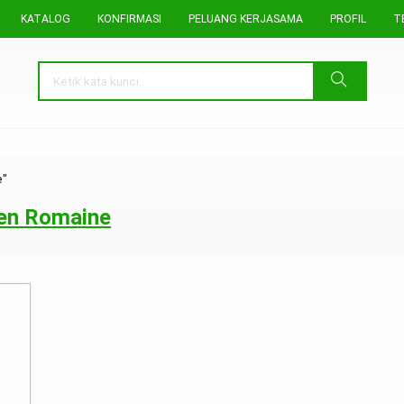
KATALOG
KONFIRMASI
PELUANG KERJASAMA
PROFIL
T
e"
een Romaine