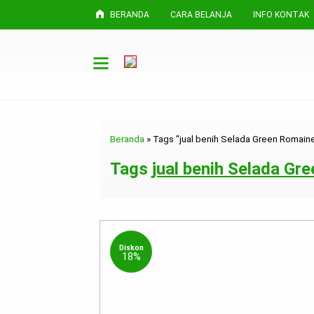
BERANDA
CARA BELANJA
INFO KONTAK
Beranda
»
Tags "jual benih Selada Green Romain
Tags
jual benih Selada Gr
Diskon
18%