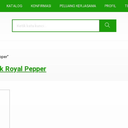
KATALOG
KONFIRMASI
PELUANG KERJASAMA
PROFIL
T
pper"
ck Royal Pepper