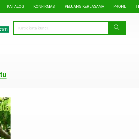
KATALOG
KONFIRMASI
PELUANG KERJASAMA
PROFIL
T
tu