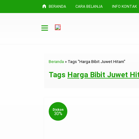
BERANDA
CARA BELANJA
INFO KONTAK
Beranda
»
Tags "Harga Bibit Juwet Hitam"
Tags
Harga Bibit Juwet H
Diskon
30%