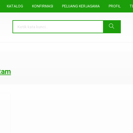
KATALOG
KONFIRMASI
PELUANG KERJASAMA
PROFIL
T
itam