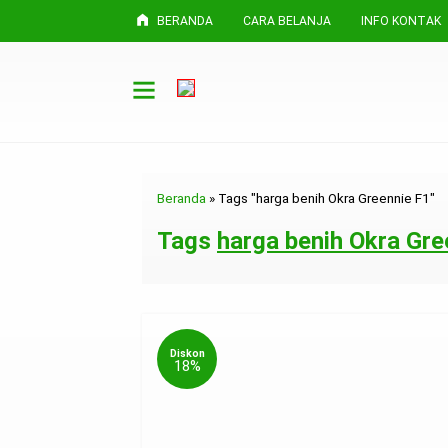
BERANDA
CARA BELANJA
INFO KONTAK
Beranda
»
Tags "harga benih Okra Greennie F1"
Tags
harga benih Okra Gre
Diskon
18%