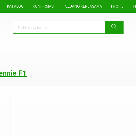
KATALOG
KONFIRMASI
PELUANG KERJASAMA
PROFIL
T
ennie F1