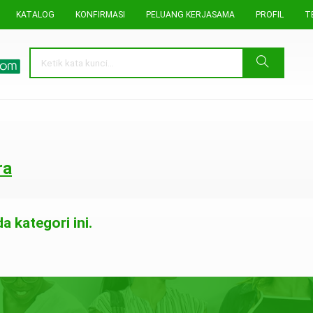
KATALOG
KONFIRMASI
PELUANG KERJASAMA
PROFIL
T
ra
 kategori ini.